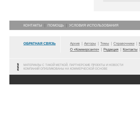
КОНТАКТЫ
ПОМОЩЬ
УСЛОВИЯ ИСПОЛЬЗОВАНИЯ
ОБРАТНАЯ СВЯЗЬ
Архив
Авторы
Темы
Справочники
О «Коммерсанте»
Редакция
Контакты
МАТЕРИАЛЫ С ТАКОЙ МЕТКОЙ, ПАРТНЕРСКИЕ ПРОЕКТЫ И НОВОСТИ
КОМПАНИЙ ОПУБЛИКОВАНЫ НА КОММЕРЧЕСКОЙ ОСНОВЕ