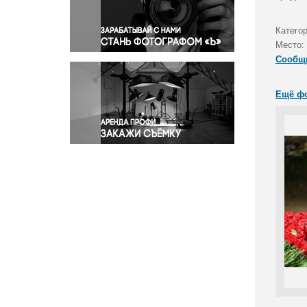
Правосудие
Происшествия и конфликты
Катего
Религия
Место:
Сообщ
Светская жизнь
Спорт
Ещё ф
Экология
Экономика и бизнес