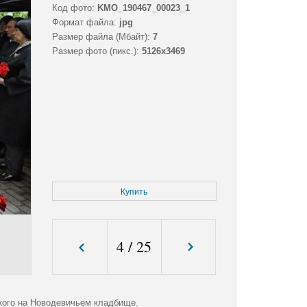
Код фото:
KMO_190467_00023_1
Формат файла:
jpg
Размер файла (Мбайт):
7
Размер фото (пикс.):
5126x3469
Купить
4
/
25
кого на Новодевичьем кладбище.