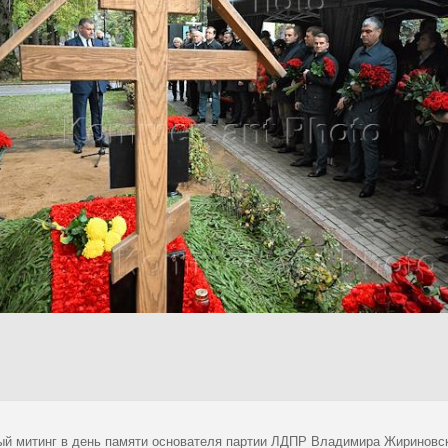
ый митинг в день памяти основателя партии ЛДПР Владимира Жириновс