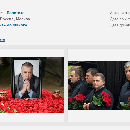
рия:
Политика
Автор и аг
Россия, Москва
Дата собы
ить об ошибке
Дата доба
ото