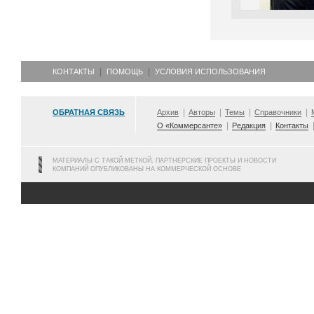
КОНТАКТЫ
ПОМОЩЬ
УСЛОВИЯ ИСПОЛЬЗОВАНИЯ
ОБРАТНАЯ СВЯЗЬ
Архив
Авторы
Темы
Справочники
О «Коммерсанте»
Редакция
Контакты
МАТЕРИАЛЫ С ТАКОЙ МЕТКОЙ, ПАРТНЕРСКИЕ ПРОЕКТЫ И НОВОСТИ
КОМПАНИЙ ОПУБЛИКОВАНЫ НА КОММЕРЧЕСКОЙ ОСНОВЕ