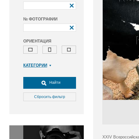
№ ФОТОГРАФИИ
ОРИЕНТАЦИЯ
КАТЕГОРИИ
Армия и ВПК
Досуг, туризм и отдых
Найти
Культура
Медицина
Сбросить фильтр
Наука
Образование
Общество
Окружающая среда
Политика
XXIV Всероссийска