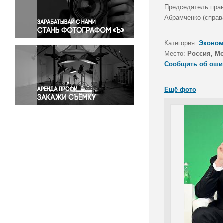
Правосудие
Председатель прав
Абрамченко (справа
Происшествия и конфликты
Религия
Категория:
Эконом
Светская жизнь
Место:
Россия, Мо
Спорт
Сообщить об оши
Экология
Экономика и бизнес
Ещё фото