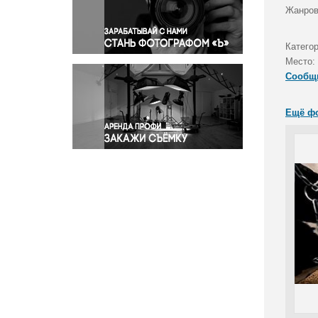
Правосудие
Жанров
Происшествия и конфликты
Религия
Катего
Место:
Светская жизнь
Сообщ
Спорт
Экология
Ещё ф
Экономика и бизнес