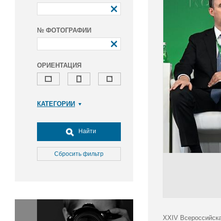
№ ФОТОГРАФИИ
ОРИЕНТАЦИЯ
КАТЕГОРИИ
Армия и ВПК
Досуг, туризм и отдых
Найти
Культура
Медицина
Сбросить фильтр
Наука
Образование
Общество
Окружающая среда
Политика
XXIV Всероссийска