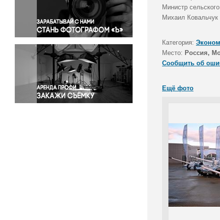
Правосудие
Министр сельского
Михаил Ковальчук 
Происшествия и конфликты
Религия
Категория:
Эконом
Светская жизнь
Место:
Россия, Мо
Спорт
Сообщить об оши
Экология
Экономика и бизнес
Ещё фото