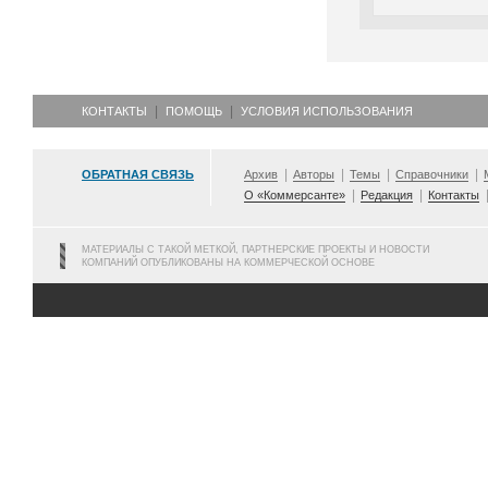
КОНТАКТЫ
ПОМОЩЬ
УСЛОВИЯ ИСПОЛЬЗОВАНИЯ
ОБРАТНАЯ СВЯЗЬ
Архив
Авторы
Темы
Справочники
О «Коммерсанте»
Редакция
Контакты
МАТЕРИАЛЫ С ТАКОЙ МЕТКОЙ, ПАРТНЕРСКИЕ ПРОЕКТЫ И НОВОСТИ
КОМПАНИЙ ОПУБЛИКОВАНЫ НА КОММЕРЧЕСКОЙ ОСНОВЕ