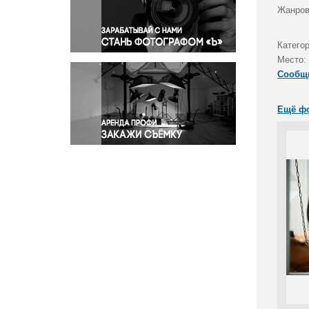
Правосудие
Жанров
Происшествия и конфликты
Религия
Катего
Место:
Светская жизнь
Сообщ
Спорт
Экология
Ещё ф
Экономика и бизнес