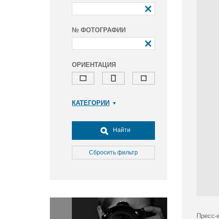
№ ФОТОГРАФИИ
ОРИЕНТАЦИЯ
КАТЕГОРИИ
Армия и ВПК
Досуг, туризм и отдых
Найти
Культура
Медицина
Сбросить фильтр
Наука
Образование
Общество
Окружающая среда
Политика
Пресс-