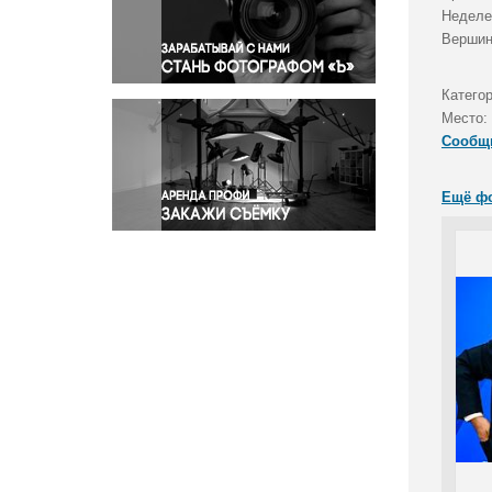
Правосудие
Неделе
Вершин
Происшествия и конфликты
Религия
Катего
Светская жизнь
Место:
Спорт
Сообщ
Экология
Экономика и бизнес
Ещё ф