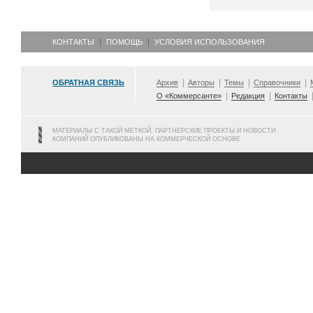
КОНТАКТЫ
ПОМОЩЬ
УСЛОВИЯ ИСПОЛЬЗОВАНИЯ
ОБРАТНАЯ СВЯЗЬ
Архив
Авторы
Темы
Справочники
О «Коммерсанте»
Редакция
Контакты
МАТЕРИАЛЫ С ТАКОЙ МЕТКОЙ, ПАРТНЕРСКИЕ ПРОЕКТЫ И НОВОСТИ
КОМПАНИЙ ОПУБЛИКОВАНЫ НА КОММЕРЧЕСКОЙ ОСНОВЕ