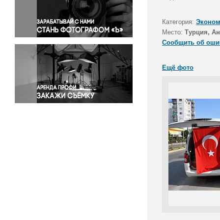
Правосудие
Происшествия и конфликты
Категория:
Эконом
Религия
Место:
Турция, А
Сообщить об оши
Светская жизнь
Спорт
Ещё фото
Экология
Экономика и бизнес