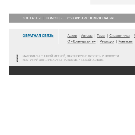
КОНТАКТЫ
ПОМОЩЬ
УСЛОВИЯ ИСПОЛЬЗОВАНИЯ
ОБРАТНАЯ СВЯЗЬ
Архив
Авторы
Темы
Справочники
О «Коммерсанте»
Редакция
Контакты
МАТЕРИАЛЫ С ТАКОЙ МЕТКОЙ, ПАРТНЕРСКИЕ ПРОЕКТЫ И НОВОСТИ
КОМПАНИЙ ОПУБЛИКОВАНЫ НА КОММЕРЧЕСКОЙ ОСНОВЕ