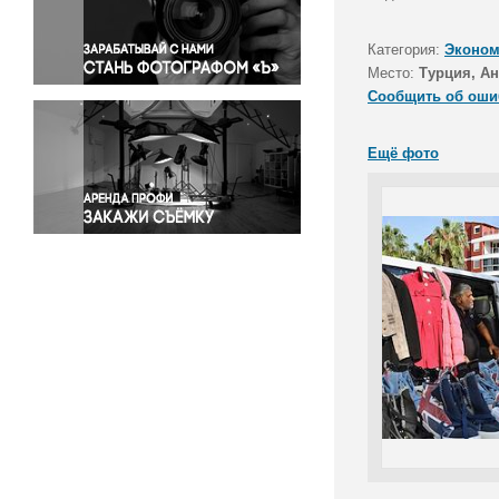
Правосудие
Происшествия и конфликты
Категория:
Эконом
Религия
Место:
Турция, А
Сообщить об оши
Светская жизнь
Спорт
Ещё фото
Экология
Экономика и бизнес