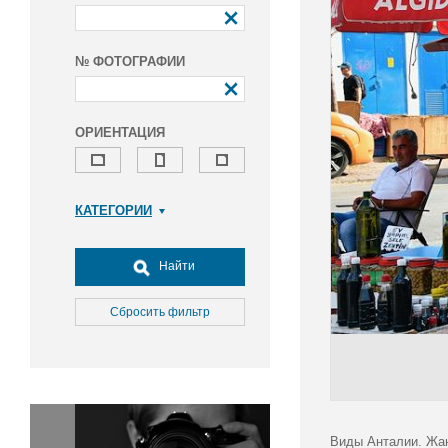
№ ФОТОГРАФИИ
ОРИЕНТАЦИЯ
КАТЕГОРИИ
Армия и ВПК
Досуг, туризм и отдых
Найти
Культура
Медицина
Сбросить фильтр
Наука
Образование
Общество
Окружающая среда
Политика
Виды Анталии. Жан