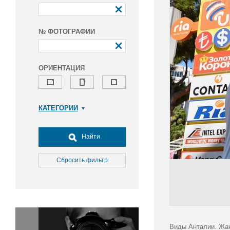
№ ФОТОГРАФИИ
ОРИЕНТАЦИЯ
КАТЕГОРИИ
Армия и ВПК
Досуг, туризм и отдых
Найти
Культура
Медицина
Сбросить фильтр
Наука
Образование
Общество
Окружающая среда
Политика
Виды Анталии. Жан