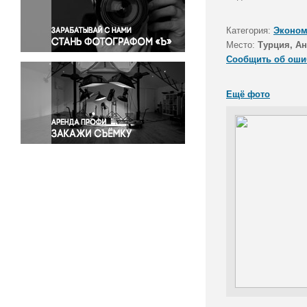
Правосудие
Происшествия и конфликты
Категория:
Эконом
Религия
Место:
Турция, А
Сообщить об оши
Светская жизнь
Спорт
Ещё фото
Экология
Экономика и бизнес