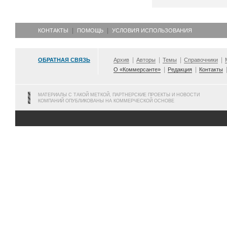
КОНТАКТЫ
ПОМОЩЬ
УСЛОВИЯ ИСПОЛЬЗОВАНИЯ
ОБРАТНАЯ СВЯЗЬ
Архив
Авторы
Темы
Справочники
О «Коммерсанте»
Редакция
Контакты
МАТЕРИАЛЫ С ТАКОЙ МЕТКОЙ, ПАРТНЕРСКИЕ ПРОЕКТЫ И НОВОСТИ
КОМПАНИЙ ОПУБЛИКОВАНЫ НА КОММЕРЧЕСКОЙ ОСНОВЕ