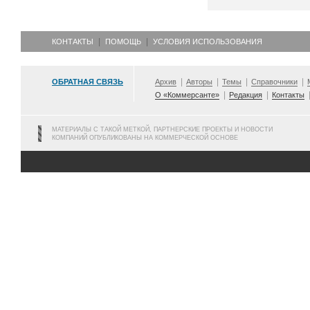
КОНТАКТЫ
ПОМОЩЬ
УСЛОВИЯ ИСПОЛЬЗОВАНИЯ
ОБРАТНАЯ СВЯЗЬ
Архив
Авторы
Темы
Справочники
О «Коммерсанте»
Редакция
Контакты
МАТЕРИАЛЫ С ТАКОЙ МЕТКОЙ, ПАРТНЕРСКИЕ ПРОЕКТЫ И НОВОСТИ
КОМПАНИЙ ОПУБЛИКОВАНЫ НА КОММЕРЧЕСКОЙ ОСНОВЕ