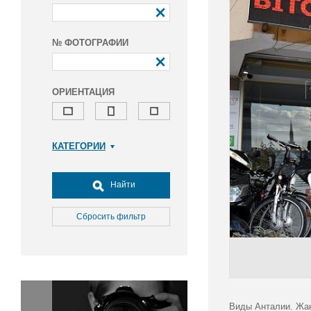
№ ФОТОГРАФИИ
ОРИЕНТАЦИЯ
КАТЕГОРИИ
Армия и ВПК
Досуг, туризм и отдых
Найти
Культура
Медицина
Сбросить фильтр
Наука
Образование
Общество
Окружающая среда
Политика
Виды Анталии. Жан