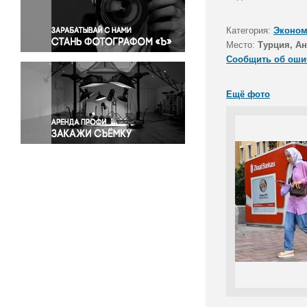
Правосудие
Происшествия и конфликты
Категория:
Эконом
Религия
Место:
Турция, А
Сообщить об оши
Светская жизнь
Спорт
Ещё фото
Экология
Экономика и бизнес