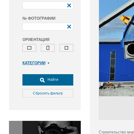
№ ФОТОГРАФИИ
ОРИЕНТАЦИЯ
КАТЕГОРИИ
Армия и ВПК
Досуг, туризм и отдых
Найти
Культура
Медицина
Сбросить фильтр
Наука
Образование
Общество
Окружающая среда
Политика
Строительство мор