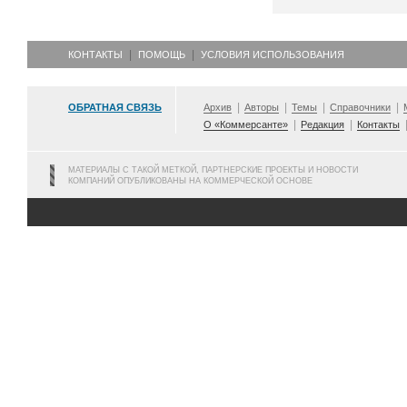
КОНТАКТЫ
ПОМОЩЬ
УСЛОВИЯ ИСПОЛЬЗОВАНИЯ
ОБРАТНАЯ СВЯЗЬ
Архив
Авторы
Темы
Справочники
О «Коммерсанте»
Редакция
Контакты
МАТЕРИАЛЫ С ТАКОЙ МЕТКОЙ, ПАРТНЕРСКИЕ ПРОЕКТЫ И НОВОСТИ
КОМПАНИЙ ОПУБЛИКОВАНЫ НА КОММЕРЧЕСКОЙ ОСНОВЕ