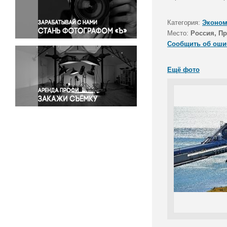
Правосудие
Происшествия и конфликты
Категория:
Эконом
Религия
Место:
Россия, П
Сообщить об оши
Светская жизнь
Спорт
Ещё фото
Экология
Экономика и бизнес