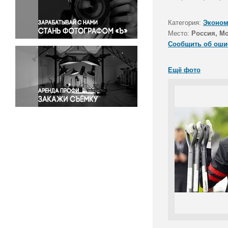
Правосудие
Происшествия и конфликты
Категория:
Эконом
Религия
Место:
Россия, М
Сообщить об оши
Светская жизнь
Спорт
Ещё фото
Экология
Экономика и бизнес