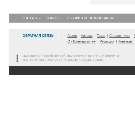
КОНТАКТЫ
ПОМОЩЬ
УСЛОВИЯ ИСПОЛЬЗОВАНИЯ
ОБРАТНАЯ СВЯЗЬ
Архив
Авторы
Темы
Справочники
О «Коммерсанте»
Редакция
Контакты
МАТЕРИАЛЫ С ТАКОЙ МЕТКОЙ, ПАРТНЕРСКИЕ ПРОЕКТЫ И НОВОСТИ
КОМПАНИЙ ОПУБЛИКОВАНЫ НА КОММЕРЧЕСКОЙ ОСНОВЕ