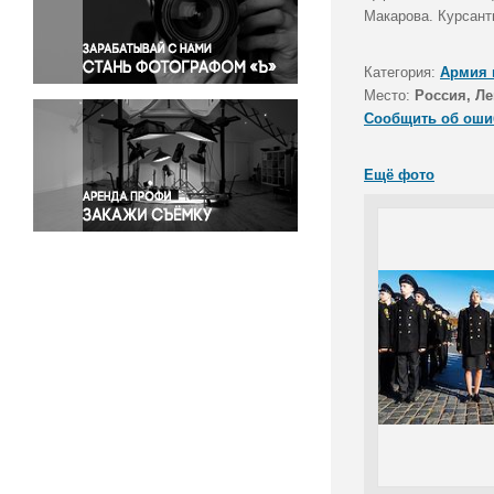
Правосудие
Макарова. Курсант
Происшествия и конфликты
Религия
Категория:
Армия 
Место:
Россия, Ле
Светская жизнь
Сообщить об оши
Спорт
Экология
Ещё фото
Экономика и бизнес