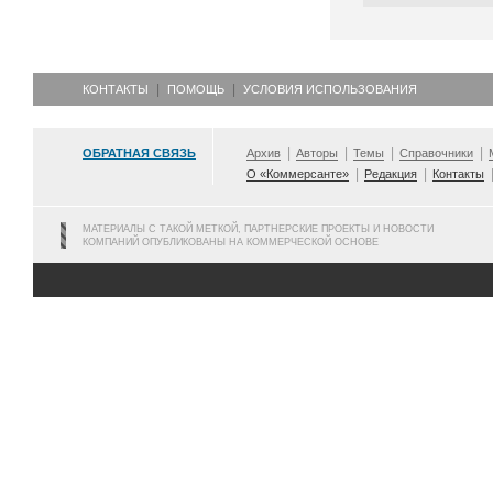
КОНТАКТЫ
ПОМОЩЬ
УСЛОВИЯ ИСПОЛЬЗОВАНИЯ
ОБРАТНАЯ СВЯЗЬ
Архив
Авторы
Темы
Справочники
О «Коммерсанте»
Редакция
Контакты
МАТЕРИАЛЫ С ТАКОЙ МЕТКОЙ, ПАРТНЕРСКИЕ ПРОЕКТЫ И НОВОСТИ
КОМПАНИЙ ОПУБЛИКОВАНЫ НА КОММЕРЧЕСКОЙ ОСНОВЕ