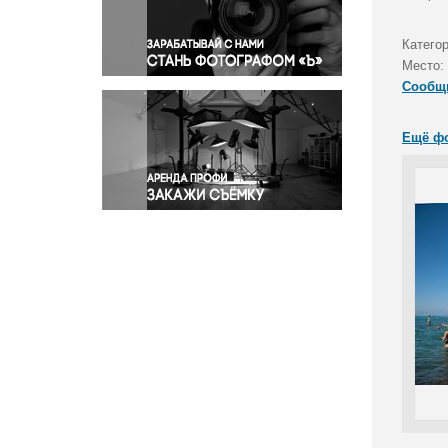
Правосудие
Происшествия и конфликты
Катего
Религия
Место:
Сообщ
Светская жизнь
Спорт
Ещё ф
Экология
Экономика и бизнес