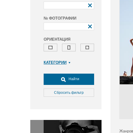
№ ФОТОГРАФИИ
ОРИЕНТАЦИЯ
КАТЕГОРИИ
Армия и ВПК
Досуг, туризм и отдых
Найти
Культура
Медицина
Сбросить фильтр
Наука
Образование
Общество
Окружающая среда
Политика
Жанров