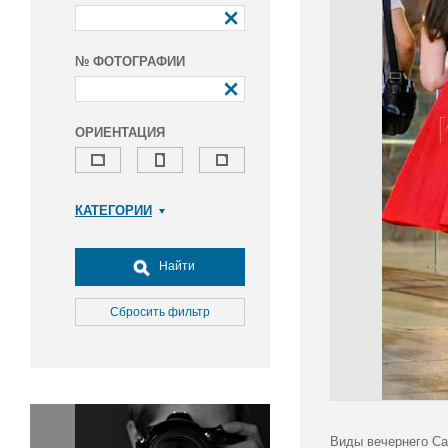
№ ФОТОГРАФИИ
ОРИЕНТАЦИЯ
КАТЕГОРИИ
Армия и ВПК
Досуг, туризм и отдых
Найти
Культура
Медицина
Сбросить фильтр
Наука
Образование
Общество
Окружающая среда
Политика
Виды вечернего Са