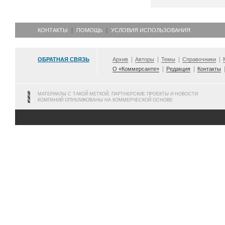
КОНТАКТЫ
ПОМОЩЬ
УСЛОВИЯ ИСПОЛЬЗОВАНИЯ
ОБРАТНАЯ СВЯЗЬ
Архив
Авторы
Темы
Справочники
О «Коммерсанте»
Редакция
Контакты
МАТЕРИАЛЫ С ТАКОЙ МЕТКОЙ, ПАРТНЕРСКИЕ ПРОЕКТЫ И НОВОСТИ
КОМПАНИЙ ОПУБЛИКОВАНЫ НА КОММЕРЧЕСКОЙ ОСНОВЕ