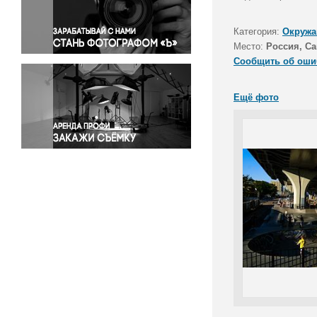
Правосудие
Происшествия и конфликты
Категория:
Окружа
Религия
Место:
Россия, Са
Сообщить об оши
Светская жизнь
Спорт
Ещё фото
Экология
Экономика и бизнес