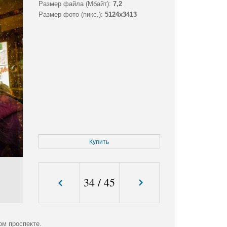
Размер файла (Мбайт):
7,2
Размер фото (пикс.):
5124x3413
Купить
34
/
45
ом проспекте.