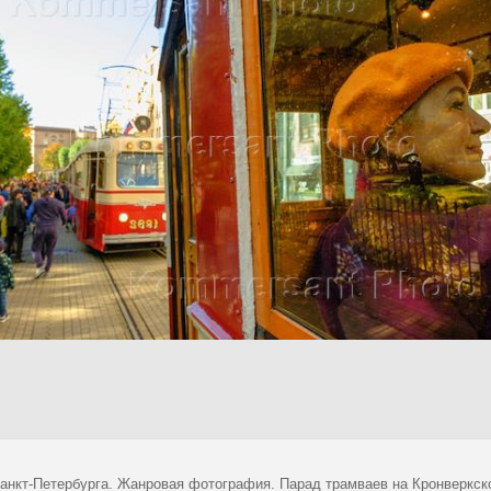
анкт-Петербурга. Жанровая фотография. Парад трамваев на Кронверкск