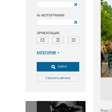
№ ФОТОГРАФИИ
ОРИЕНТАЦИЯ
КАТЕГОРИИ
Армия и ВПК
Досуг, туризм и отдых
Найти
Культура
Медицина
Сбросить фильтр
Наука
Образование
Общество
Окружающая среда
Политика
Виды С