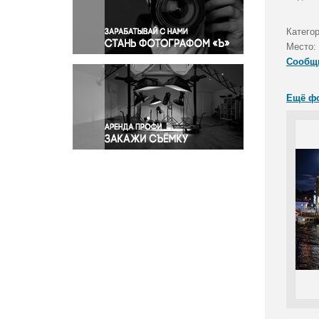
Правосудие
Происшествия и конфликты
Катего
Религия
Место:
Сообщ
Светская жизнь
Спорт
Ещё ф
Экология
Экономика и бизнес