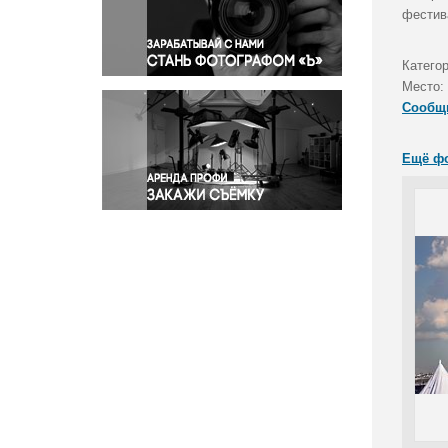
Правосудие
фестив
Происшествия и конфликты
Религия
Катего
Место:
Светская жизнь
Сообщ
Спорт
Экология
Ещё ф
Экономика и бизнес