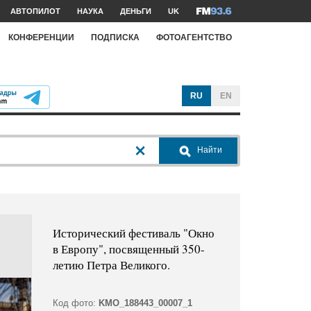
АВТОПИЛОТ
НАУКА
ДЕНЬГИ
UK
КОНФЕРЕНЦИИ
ПОДПИСКА
ФОТОАГЕНТСТВО
RU
EN
Найти
Исторический фестиваль "Окно
в Европу", посвященный 350-
летию Петра Великого.
Код фото:
KMO_188443_00007_1