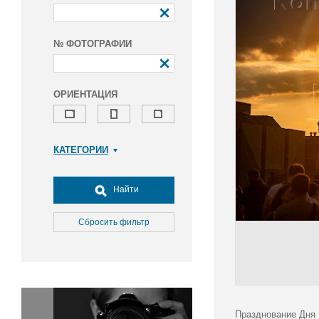
№ ФОТОГРАФИИ
ОРИЕНТАЦИЯ
КАТЕГОРИИ
Армия и ВПК
Досуг, туризм и отдых
Найти
Культура
Медицина
Сбросить фильтр
Наука
Образование
Общество
Окружающая среда
Политика
Празднование Дня