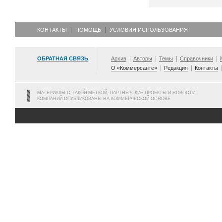
КОНТАКТЫ
ПОМОЩЬ
УСЛОВИЯ ИСПОЛЬЗОВАНИЯ
ОБРАТНАЯ СВЯЗЬ
Архив
Авторы
Темы
Справочники
О «Коммерсанте»
Редакция
Контакты
МАТЕРИАЛЫ С ТАКОЙ МЕТКОЙ, ПАРТНЕРСКИЕ ПРОЕКТЫ И НОВОСТИ
КОМПАНИЙ ОПУБЛИКОВАНЫ НА КОММЕРЧЕСКОЙ ОСНОВЕ