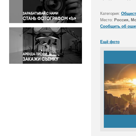
Правосудие
Происшествия и конфликты
Категория:
Общест
Религия
Место:
Россия, М
Сообщить об оши
Светская жизнь
Спорт
Ещё фото
Экология
Экономика и бизнес