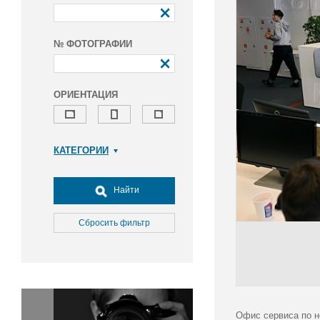
№ ФОТОГРАФИИ
ОРИЕНТАЦИЯ
КАТЕГОРИИ
Армия и ВПК
Досуг, туризм и отдых
Найти
Культура
Медицина
Сбросить фильтр
Наука
Образование
Общество
Окружающая среда
Политика
Офис сервиса по 