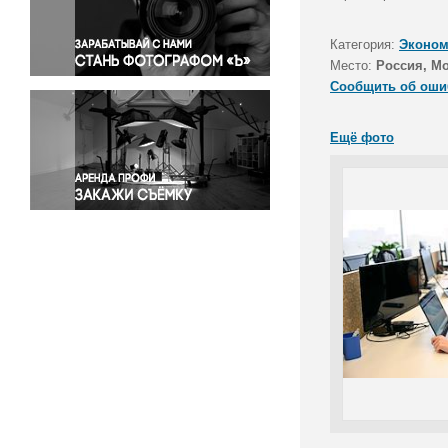
Правосудие
Происшествия и конфликты
Категория:
Эконом
Религия
Место:
Россия, М
Сообщить об оши
Светская жизнь
Спорт
Ещё фото
Экология
Экономика и бизнес