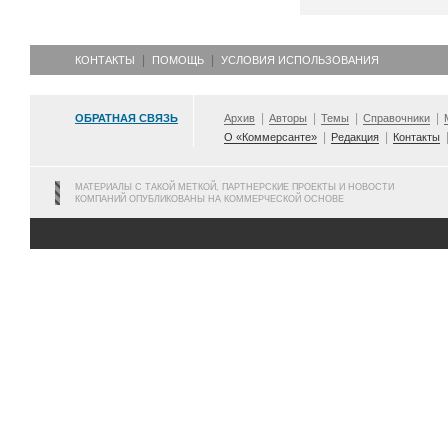
КОНТАКТЫ
ПОМОЩЬ
УСЛОВИЯ ИСПОЛЬЗОВАНИЯ
ОБРАТНАЯ СВЯЗЬ
Архив
Авторы
Темы
Справочники
О «Коммерсанте»
Редакция
Контакты
МАТЕРИАЛЫ С ТАКОЙ МЕТКОЙ, ПАРТНЕРСКИЕ ПРОЕКТЫ И НОВОСТИ
КОМПАНИЙ ОПУБЛИКОВАНЫ НА КОММЕРЧЕСКОЙ ОСНОВЕ