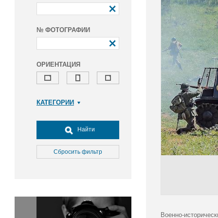
№ ФОТОГРАФИИ
ОРИЕНТАЦИЯ
КАТЕГОРИИ
Армия и ВПК
Досуг, туризм и отдых
Найти
Культура
Медицина
Сбросить фильтр
Наука
Образование
Общество
Окружающая среда
Политика
Военно-историческ