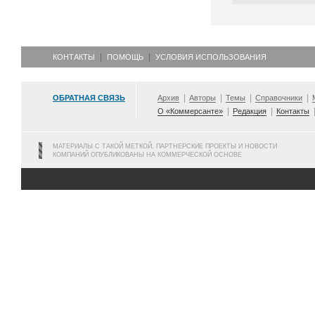
КОНТАКТЫ
ПОМОЩЬ
УСЛОВИЯ ИСПОЛЬЗОВАНИЯ
ОБРАТНАЯ СВЯЗЬ
Архив
Авторы
Темы
Справочники
О «Коммерсанте»
Редакция
Контакты
МАТЕРИАЛЫ С ТАКОЙ МЕТКОЙ, ПАРТНЕРСКИЕ ПРОЕКТЫ И НОВОСТИ
КОМПАНИЙ ОПУБЛИКОВАНЫ НА КОММЕРЧЕСКОЙ ОСНОВЕ