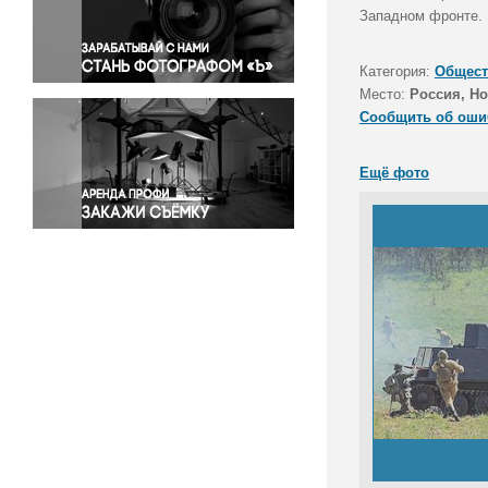
Правосудие
Западном фронте. 
Происшествия и конфликты
Религия
Категория:
Общест
Место:
Россия, Но
Светская жизнь
Сообщить об оши
Спорт
Экология
Ещё фото
Экономика и бизнес