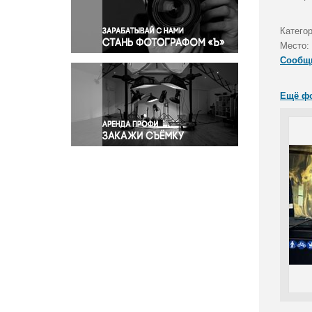
Правосудие
Происшествия и конфликты
Катего
Религия
Место:
Сообщ
Светская жизнь
Спорт
Ещё ф
Экология
Экономика и бизнес