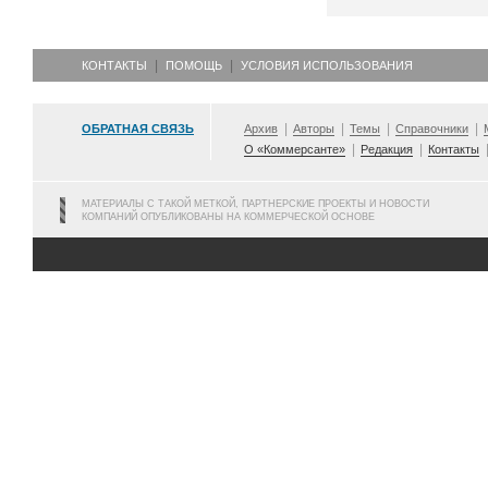
КОНТАКТЫ
ПОМОЩЬ
УСЛОВИЯ ИСПОЛЬЗОВАНИЯ
ОБРАТНАЯ СВЯЗЬ
Архив
Авторы
Темы
Справочники
О «Коммерсанте»
Редакция
Контакты
МАТЕРИАЛЫ С ТАКОЙ МЕТКОЙ, ПАРТНЕРСКИЕ ПРОЕКТЫ И НОВОСТИ
КОМПАНИЙ ОПУБЛИКОВАНЫ НА КОММЕРЧЕСКОЙ ОСНОВЕ