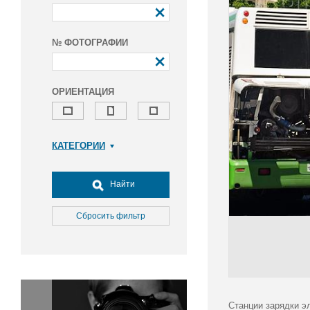
№ ФОТОГРАФИИ
ОРИЕНТАЦИЯ
КАТЕГОРИИ
Армия и ВПК
Досуг, туризм и отдых
Найти
Культура
Медицина
Сбросить фильтр
Наука
Образование
Общество
Окружающая среда
Политика
Станции зарядки э