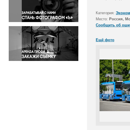
Правосудие
Происшествия и конфликты
Категория:
Эконом
Религия
Место:
Россия, М
Сообщить об оши
Светская жизнь
Спорт
Ещё фото
Экология
Экономика и бизнес