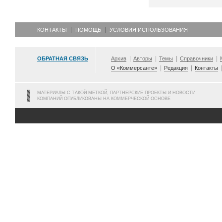
КОНТАКТЫ
ПОМОЩЬ
УСЛОВИЯ ИСПОЛЬЗОВАНИЯ
ОБРАТНАЯ СВЯЗЬ
Архив
Авторы
Темы
Справочники
О «Коммерсанте»
Редакция
Контакты
МАТЕРИАЛЫ С ТАКОЙ МЕТКОЙ, ПАРТНЕРСКИЕ ПРОЕКТЫ И НОВОСТИ
КОМПАНИЙ ОПУБЛИКОВАНЫ НА КОММЕРЧЕСКОЙ ОСНОВЕ