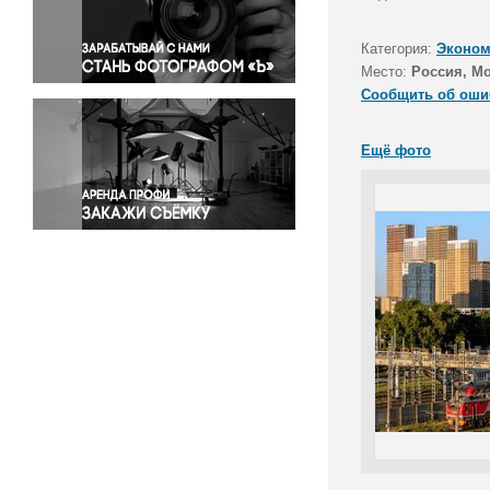
Правосудие
Происшествия и конфликты
Категория:
Эконом
Религия
Место:
Россия, М
Сообщить об оши
Светская жизнь
Спорт
Ещё фото
Экология
Экономика и бизнес