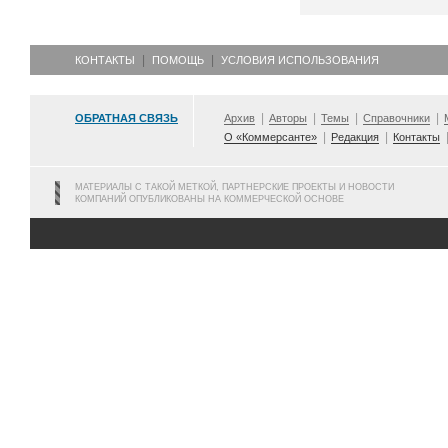
КОНТАКТЫ
ПОМОЩЬ
УСЛОВИЯ ИСПОЛЬЗОВАНИЯ
ОБРАТНАЯ СВЯЗЬ
Архив
Авторы
Темы
Справочники
О «Коммерсанте»
Редакция
Контакты
МАТЕРИАЛЫ С ТАКОЙ МЕТКОЙ, ПАРТНЕРСКИЕ ПРОЕКТЫ И НОВОСТИ
КОМПАНИЙ ОПУБЛИКОВАНЫ НА КОММЕРЧЕСКОЙ ОСНОВЕ