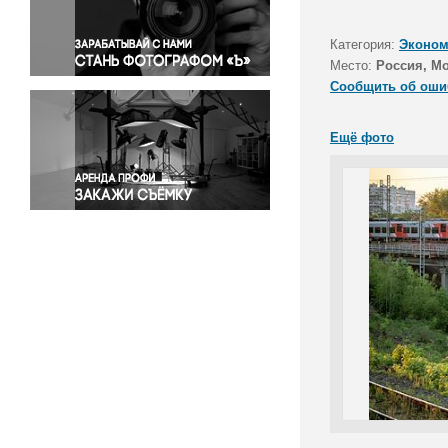
Правосудие
Происшествия и конфликты
Категория:
Эконом
Религия
Место:
Россия, М
Сообщить об оши
Светская жизнь
Спорт
Ещё фото
Экология
Экономика и бизнес