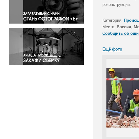
Правосудие
реконструкции.
Происшествия и конфликты
Религия
Категория:
Происш
Место:
Россия, М
Светская жизнь
Сообщить об оши
Спорт
Экология
Ещё фото
Экономика и бизнес