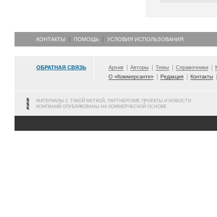
КОНТАКТЫ
ПОМОЩЬ
УСЛОВИЯ ИСПОЛЬЗОВАНИЯ
ОБРАТНАЯ СВЯЗЬ
Архив
Авторы
Темы
Справочники
О «Коммерсанте»
Редакция
Контакты
МАТЕРИАЛЫ С ТАКОЙ МЕТКОЙ, ПАРТНЕРСКИЕ ПРОЕКТЫ И НОВОСТИ
КОМПАНИЙ ОПУБЛИКОВАНЫ НА КОММЕРЧЕСКОЙ ОСНОВЕ