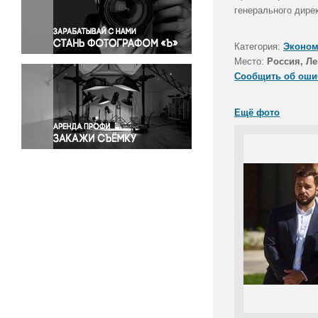
Правосудие
генерального дире
Происшествия и конфликты
Религия
Категория:
Эконом
Место:
Россия, Ле
Светская жизнь
Сообщить об оши
Спорт
Экология
Ещё фото
Экономика и бизнес