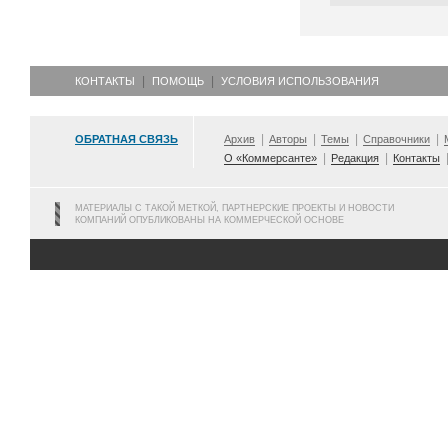
КОНТАКТЫ
ПОМОЩЬ
УСЛОВИЯ ИСПОЛЬЗОВАНИЯ
ОБРАТНАЯ СВЯЗЬ
Архив
Авторы
Темы
Справочники
О «Коммерсанте»
Редакция
Контакты
МАТЕРИАЛЫ С ТАКОЙ МЕТКОЙ, ПАРТНЕРСКИЕ ПРОЕКТЫ И НОВОСТИ
КОМПАНИЙ ОПУБЛИКОВАНЫ НА КОММЕРЧЕСКОЙ ОСНОВЕ