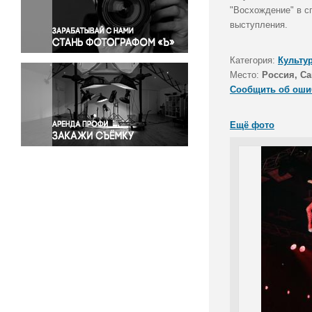
Правосудие
"Восхождение" в с
выступления.
Происшествия и конфликты
Религия
Категория:
Культу
Светская жизнь
Место:
Россия, Са
Спорт
Сообщить об оши
Экология
Экономика и бизнес
Ещё фото