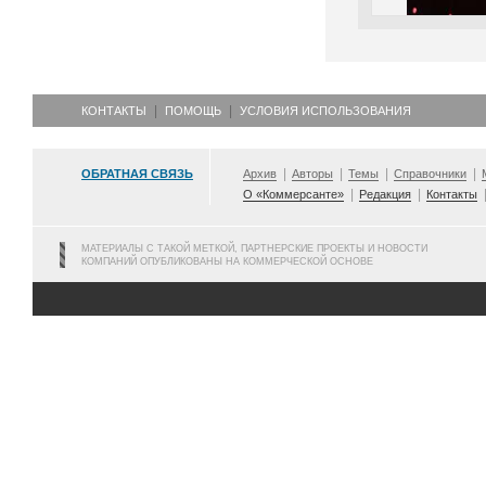
КОНТАКТЫ
ПОМОЩЬ
УСЛОВИЯ ИСПОЛЬЗОВАНИЯ
ОБРАТНАЯ СВЯЗЬ
Архив
Авторы
Темы
Справочники
О «Коммерсанте»
Редакция
Контакты
МАТЕРИАЛЫ С ТАКОЙ МЕТКОЙ, ПАРТНЕРСКИЕ ПРОЕКТЫ И НОВОСТИ
КОМПАНИЙ ОПУБЛИКОВАНЫ НА КОММЕРЧЕСКОЙ ОСНОВЕ