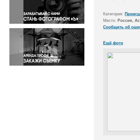
Правосудие
Происшествия и конфликты
Категория:
Происш
Религия
Место:
Россия, Ас
Сообщить об оши
Светская жизнь
Спорт
Ещё фото
Экология
Экономика и бизнес