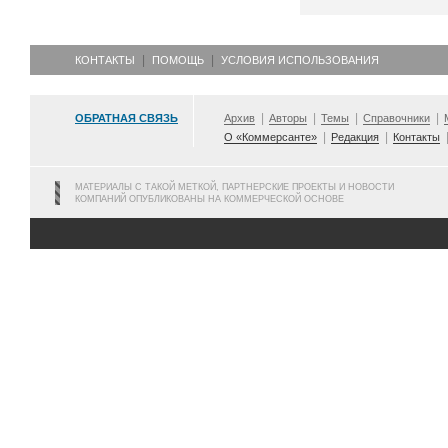
КОНТАКТЫ
ПОМОЩЬ
УСЛОВИЯ ИСПОЛЬЗОВАНИЯ
ОБРАТНАЯ СВЯЗЬ
Архив
Авторы
Темы
Справочники
О «Коммерсанте»
Редакция
Контакты
МАТЕРИАЛЫ С ТАКОЙ МЕТКОЙ, ПАРТНЕРСКИЕ ПРОЕКТЫ И НОВОСТИ
КОМПАНИЙ ОПУБЛИКОВАНЫ НА КОММЕРЧЕСКОЙ ОСНОВЕ