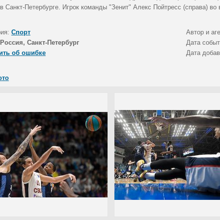
в Санкт-Петербурге. Игрок команды "Зенит" Алекс Пойтресс (справа) во 
рия:
Спорт
Автор и аг
Россия, Санкт-Петербург
Дата собы
ить об ошибке
Дата доба
ото