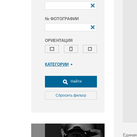
№ ФОТОГРАФИИ
ОРИЕНТАЦИЯ
КАТЕГОРИИ
Армия и ВПК
Досуг, туризм и отдых
Найти
Культура
Медицина
Сбросить фильтр
Наука
Образование
Общество
Окружающая среда
Политика
Единая