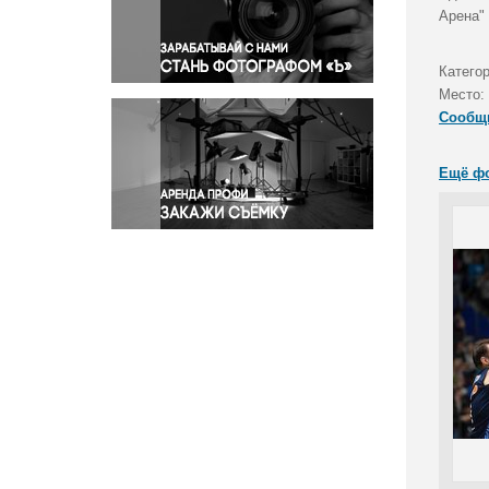
Правосудие
Арена" 
Происшествия и конфликты
Религия
Катего
Место:
Светская жизнь
Сообщ
Спорт
Экология
Ещё ф
Экономика и бизнес