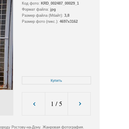
Код фото:
KRD_002487_00029_1
Формат файла:
jpg
Размер файла (Мбайт):
3,8
Размер фото (пикс.):
4697x3162
Купить
1
/
5
городу Ростову-на-Дону. Жанровая фотография.