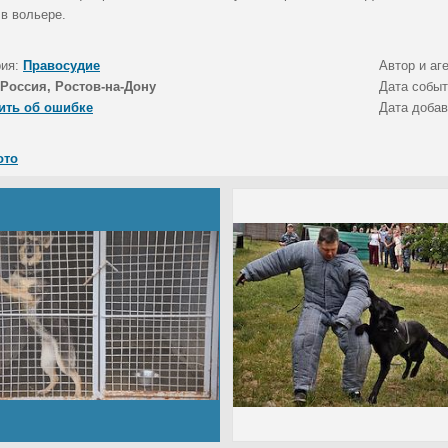
 в вольере.
рия:
Правосудие
Автор и аг
Россия, Ростов-на-Дону
Дата собы
ить об ошибке
Дата доба
ото