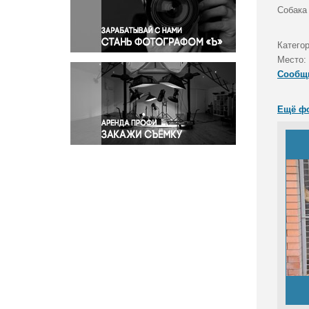
Правосудие
Собака
Происшествия и конфликты
Религия
Катего
Место:
Светская жизнь
Сообщ
Спорт
Экология
Ещё ф
Экономика и бизнес