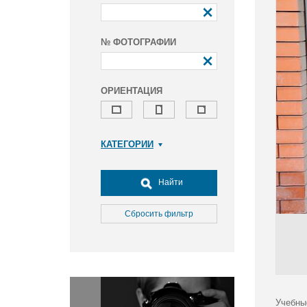
№ ФОТОГРАФИИ
ОРИЕНТАЦИЯ
КАТЕГОРИИ
Армия и ВПК
Досуг, туризм и отдых
Найти
Культура
Медицина
Сбросить фильтр
Наука
Образование
Общество
Окружающая среда
Политика
Учебны