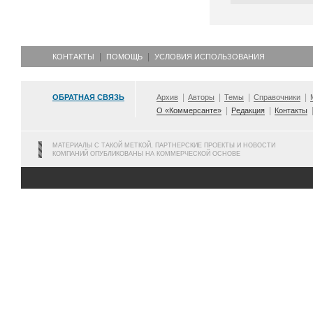
КОНТАКТЫ
ПОМОЩЬ
УСЛОВИЯ ИСПОЛЬЗОВАНИЯ
ОБРАТНАЯ СВЯЗЬ
Архив
Авторы
Темы
Справочники
О «Коммерсанте»
Редакция
Контакты
МАТЕРИАЛЫ С ТАКОЙ МЕТКОЙ, ПАРТНЕРСКИЕ ПРОЕКТЫ И НОВОСТИ
КОМПАНИЙ ОПУБЛИКОВАНЫ НА КОММЕРЧЕСКОЙ ОСНОВЕ