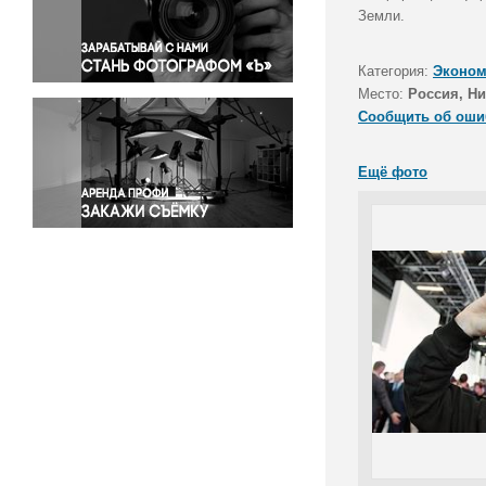
Правосудие
Земли.
Происшествия и конфликты
Религия
Категория:
Эконом
Место:
Россия, Н
Светская жизнь
Сообщить об оши
Спорт
Экология
Ещё фото
Экономика и бизнес