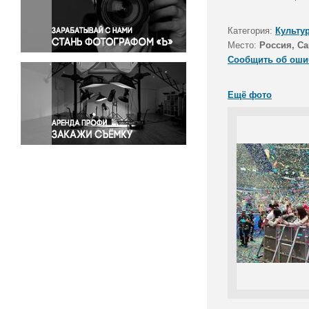
Правосудие
Происшествия и конфликты
Категория:
Культу
Религия
Место:
Россия, Са
Сообщить об оши
Светская жизнь
Спорт
Ещё фото
Экология
Экономика и бизнес