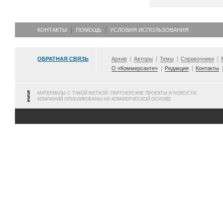
КОНТАКТЫ
ПОМОЩЬ
УСЛОВИЯ ИСПОЛЬЗОВАНИЯ
ОБРАТНАЯ СВЯЗЬ
Архив
Авторы
Темы
Справочники
О «Коммерсанте»
Редакция
Контакты
МАТЕРИАЛЫ С ТАКОЙ МЕТКОЙ, ПАРТНЕРСКИЕ ПРОЕКТЫ И НОВОСТИ
КОМПАНИЙ ОПУБЛИКОВАНЫ НА КОММЕРЧЕСКОЙ ОСНОВЕ