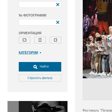
№ ФОТОГРАФИИ
ОРИЕНТАЦИЯ
КАТЕГОРИИ
Армия и ВПК
Досуг, туризм и отдых
Найти
Культура
Медицина
Сбросить фильтр
Наука
Образование
Общество
Окружающая среда
Политика
Фестиваль "Петров