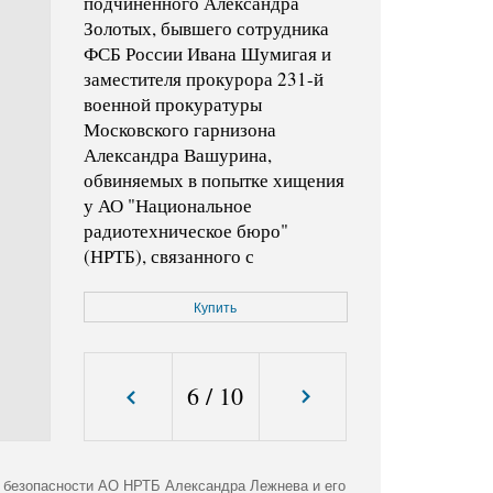
подчиненного Александра
Золотых, бывшего сотрудника
ФСБ России Ивана Шумигая и
заместителя прокурора 231-й
военной прокуратуры
Московского гарнизона
Александра Вашурина,
обвиняемых в попытке хищения
у АО "Национальное
радиотехническое бюро"
(НРТБ), связанного с
исполнением государственного
оборонного заказа (ГОЗ), около
Купить
100 млн руб., в 235-м
гарнизонном военном суде.
6
/
10
Код фото:
KMO_188234_00031_1
Формат файла:
jpg
Размер файла (Мбайт):
1,3
о безопасности АО НРТБ Александра Лежнева и его
Размер фото (пикс.):
1932x2494