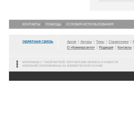
КОНТАКТЫ
ПОМОЩЬ
УСЛОВИЯ ИСПОЛЬЗОВАНИЯ
ОБРАТНАЯ СВЯЗЬ
Архив
Авторы
Темы
Справочники
О «Коммерсанте»
Редакция
Контакты
МАТЕРИАЛЫ С ТАКОЙ МЕТКОЙ, ПАРТНЕРСКИЕ ПРОЕКТЫ И НОВОСТИ
КОМПАНИЙ ОПУБЛИКОВАНЫ НА КОММЕРЧЕСКОЙ ОСНОВЕ