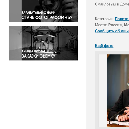
Правосудие
Смаиловым в Доме
Происшествия и конфликты
Религия
Категория:
Полити
Место:
Россия, М
Светская жизнь
Сообщить об оши
Спорт
Экология
Ещё фото
Экономика и бизнес