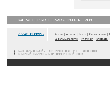
КОНТАКТЫ
ПОМОЩЬ
УСЛОВИЯ ИСПОЛЬЗОВАНИЯ
ОБРАТНАЯ СВЯЗЬ
Архив
Авторы
Темы
Справочники
О «Коммерсанте»
Редакция
Контакты
МАТЕРИАЛЫ С ТАКОЙ МЕТКОЙ, ПАРТНЕРСКИЕ ПРОЕКТЫ И НОВОСТИ
КОМПАНИЙ ОПУБЛИКОВАНЫ НА КОММЕРЧЕСКОЙ ОСНОВЕ