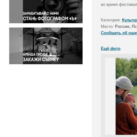
Правосудие
во время фестивал
Происшествия и конфликты
Религия
Категория:
Культу
Место:
Россия, Пс
Светская жизнь
Сообщить об оши
Спорт
Экология
Ещё фото
Экономика и бизнес