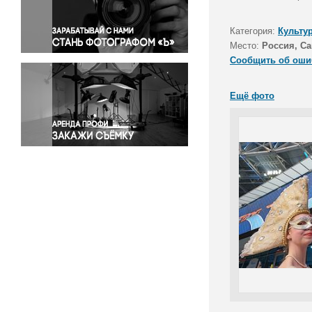
Правосудие
Происшествия и конфликты
Категория:
Культу
Религия
Место:
Россия, Са
Сообщить об оши
Светская жизнь
Спорт
Ещё фото
Экология
Экономика и бизнес