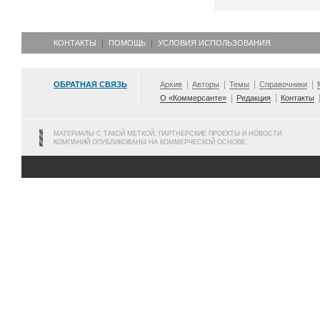
КОНТАКТЫ
ПОМОЩЬ
УСЛОВИЯ ИСПОЛЬЗОВАНИЯ
ОБРАТНАЯ СВЯЗЬ
Архив
Авторы
Темы
Справочники
О «Коммерсанте»
Редакция
Контакты
МАТЕРИАЛЫ С ТАКОЙ МЕТКОЙ, ПАРТНЕРСКИЕ ПРОЕКТЫ И НОВОСТИ
КОМПАНИЙ ОПУБЛИКОВАНЫ НА КОММЕРЧЕСКОЙ ОСНОВЕ