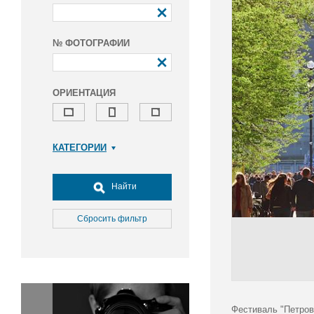
№ ФОТОГРАФИИ
ОРИЕНТАЦИЯ
КАТЕГОРИИ
Армия и ВПК
Досуг, туризм и отдых
Найти
Культура
Медицина
Сбросить фильтр
Наука
Образование
Общество
Окружающая среда
Политика
Фестиваль "Петров