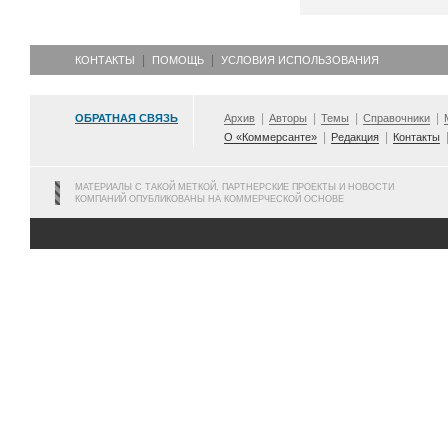
КОНТАКТЫ
ПОМОЩЬ
УСЛОВИЯ ИСПОЛЬЗОВАНИЯ
ОБРАТНАЯ СВЯЗЬ
Архив
Авторы
Темы
Справочники
О «Коммерсанте»
Редакция
Контакты
МАТЕРИАЛЫ С ТАКОЙ МЕТКОЙ, ПАРТНЕРСКИЕ ПРОЕКТЫ И НОВОСТИ
КОМПАНИЙ ОПУБЛИКОВАНЫ НА КОММЕРЧЕСКОЙ ОСНОВЕ