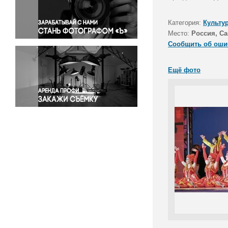
Правосудие
Происшествия и конфликты
Категория:
Культу
Религия
Место:
Россия, Са
Сообщить об оши
Светская жизнь
Спорт
Ещё фото
Экология
Экономика и бизнес