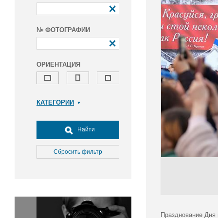
№ ФОТОГРАФИИ
ОРИЕНТАЦИЯ
КАТЕГОРИИ
Армия и ВПК
Досуг, туризм и отдых
Найти
Культура
Медицина
Сбросить фильтр
Наука
Образование
Общество
Окружающая среда
Политика
Празднование Дня 