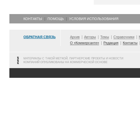
КОНТАКТЫ
ПОМОЩЬ
УСЛОВИЯ ИСПОЛЬЗОВАНИЯ
ОБРАТНАЯ СВЯЗЬ
Архив
Авторы
Темы
Справочники
О «Коммерсанте»
Редакция
Контакты
МАТЕРИАЛЫ С ТАКОЙ МЕТКОЙ, ПАРТНЕРСКИЕ ПРОЕКТЫ И НОВОСТИ
КОМПАНИЙ ОПУБЛИКОВАНЫ НА КОММЕРЧЕСКОЙ ОСНОВЕ