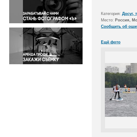
Правосудие
Происшествия и конфликты
Категория:
Досуг, 
Религия
Место:
Россия, М
Сообщить об оши
Светская жизнь
Спорт
Ещё фото
Экология
Экономика и бизнес