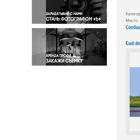
Правосудие
Происшествия и конфликты
Катего
Религия
Место:
Сообщ
Светская жизнь
Спорт
Ещё ф
Экология
Экономика и бизнес