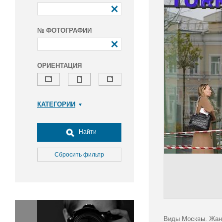
№ ФОТОГРАФИИ
ОРИЕНТАЦИЯ
КАТЕГОРИИ
Армия и ВПК
Досуг, туризм и отдых
Найти
Культура
Медицина
Сбросить фильтр
Наука
Образование
Общество
Окружающая среда
Политика
Виды Москвы. Жанр