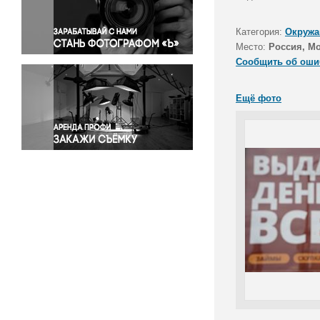
Правосудие
Происшествия и конфликты
Категория:
Окружа
Религия
Место:
Россия, М
Сообщить об оши
Светская жизнь
Спорт
Ещё фото
Экология
Экономика и бизнес