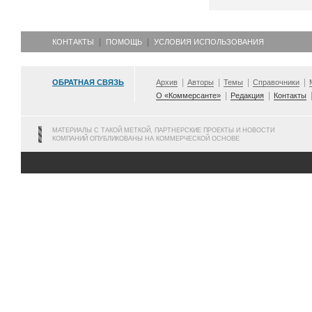
КОНТАКТЫ
ПОМОЩЬ
УСЛОВИЯ ИСПОЛЬЗОВАНИЯ
ОБРАТНАЯ СВЯЗЬ
Архив
Авторы
Темы
Справочники
О «Коммерсанте»
Редакция
Контакты
МАТЕРИАЛЫ С ТАКОЙ МЕТКОЙ, ПАРТНЕРСКИЕ ПРОЕКТЫ И НОВОСТИ
КОМПАНИЙ ОПУБЛИКОВАНЫ НА КОММЕРЧЕСКОЙ ОСНОВЕ