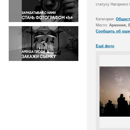
Правосудие
статусу Нагорного
Происшествия и конфликты
Религия
Категория:
Общест
Место:
Армения, 
Светская жизнь
Сообщить об оши
Спорт
Экология
Ещё фото
Экономика и бизнес