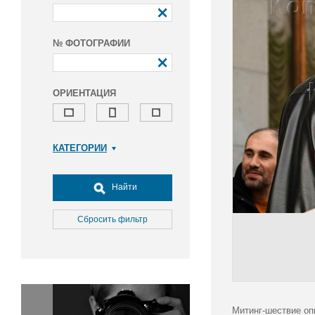
№ ФОТОГРАФИИ
ОРИЕНТАЦИЯ
КАТЕГОРИИ
Армия и ВПК
Досуг, туризм и отдых
Найти
Культура
Медицина
Сбросить фильтр
Наука
Образование
Общество
Окружающая среда
Политика
Митинг-шествие оп