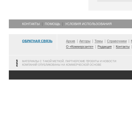
КОНТАКТЫ
ПОМОЩЬ
УСЛОВИЯ ИСПОЛЬЗОВАНИЯ
ОБРАТНАЯ СВЯЗЬ
Архив
Авторы
Темы
Справочники
О «Коммерсанте»
Редакция
Контакты
МАТЕРИАЛЫ С ТАКОЙ МЕТКОЙ, ПАРТНЕРСКИЕ ПРОЕКТЫ И НОВОСТИ
КОМПАНИЙ ОПУБЛИКОВАНЫ НА КОММЕРЧЕСКОЙ ОСНОВЕ