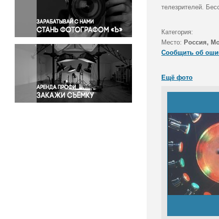
Правосудие
телезрителей. Бес
Происшествия и конфликты
Религия
Категория:
Место:
Россия, М
Светская жизнь
Сообщить об оши
Спорт
Экология
Ещё фото
Экономика и бизнес