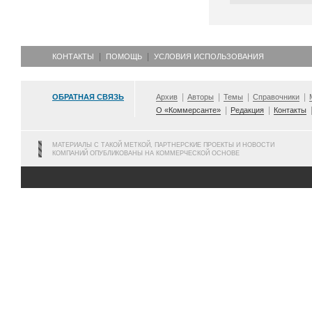
КОНТАКТЫ
ПОМОЩЬ
УСЛОВИЯ ИСПОЛЬЗОВАНИЯ
ОБРАТНАЯ СВЯЗЬ
Архив
Авторы
Темы
Справочники
О «Коммерсанте»
Редакция
Контакты
МАТЕРИАЛЫ С ТАКОЙ МЕТКОЙ, ПАРТНЕРСКИЕ ПРОЕКТЫ И НОВОСТИ
КОМПАНИЙ ОПУБЛИКОВАНЫ НА КОММЕРЧЕСКОЙ ОСНОВЕ