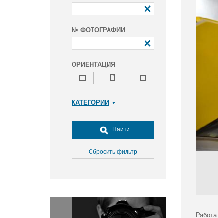
№ ФОТОГРАФИИ
ОРИЕНТАЦИЯ
КАТЕГОРИИ
Армия и ВПК
Досуг, туризм и отдых
Найти
Культура
Медицина
Сбросить фильтр
Наука
Образование
Общество
Окружающая среда
Политика
Работа