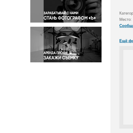
Правосудие
Происшествия и конфликты
Катего
Религия
Место:
Сообщ
Светская жизнь
Спорт
Ещё ф
Экология
Экономика и бизнес