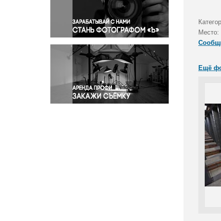
Правосудие
Происшествия и конфликты
Катего
Религия
Место:
Сообщ
Светская жизнь
Спорт
Ещё ф
Экология
Экономика и бизнес