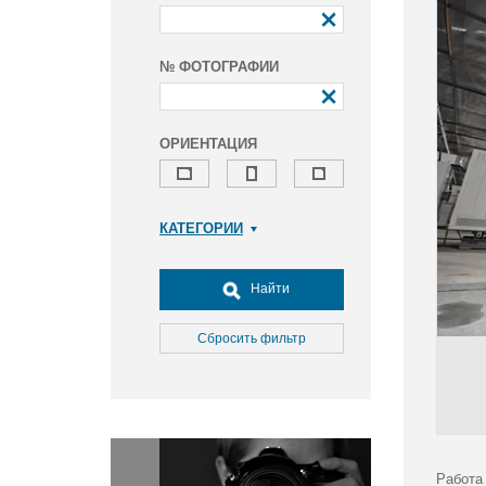
№ ФОТОГРАФИИ
ОРИЕНТАЦИЯ
КАТЕГОРИИ
Армия и ВПК
Досуг, туризм и отдых
Найти
Культура
Медицина
Сбросить фильтр
Наука
Образование
Общество
Окружающая среда
Политика
Работа 