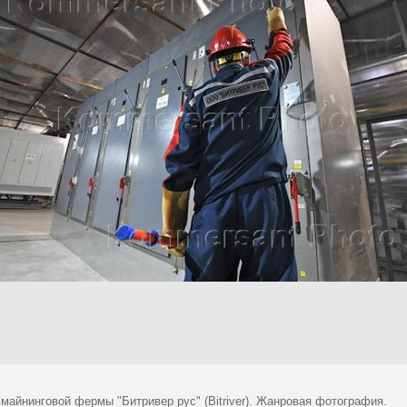
майнинговой фермы "Битривер рус" (Bitriver). Жанровая фотография.