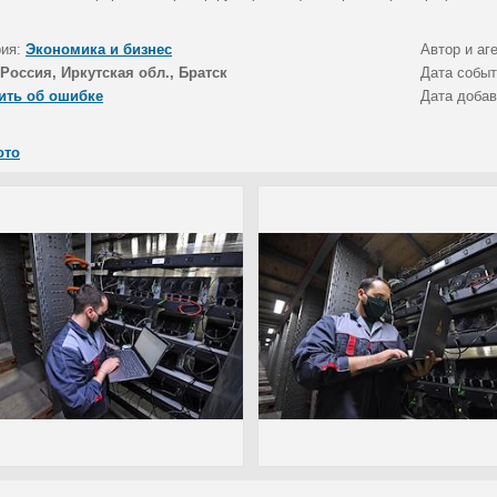
рия:
Экономика и бизнес
Автор и аг
Россия, Иркутская обл., Братск
Дата собы
ить об ошибке
Дата доба
ото