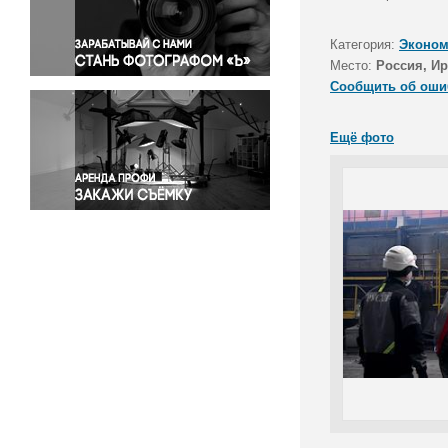
Правосудие
Происшествия и конфликты
Категория:
Эконом
Религия
Место:
Россия, Ир
Сообщить об оши
Светская жизнь
Спорт
Ещё фото
Экология
Экономика и бизнес