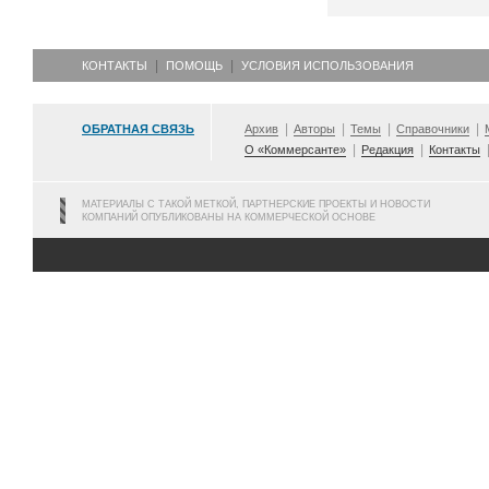
КОНТАКТЫ
ПОМОЩЬ
УСЛОВИЯ ИСПОЛЬЗОВАНИЯ
ОБРАТНАЯ СВЯЗЬ
Архив
Авторы
Темы
Справочники
О «Коммерсанте»
Редакция
Контакты
МАТЕРИАЛЫ С ТАКОЙ МЕТКОЙ, ПАРТНЕРСКИЕ ПРОЕКТЫ И НОВОСТИ
КОМПАНИЙ ОПУБЛИКОВАНЫ НА КОММЕРЧЕСКОЙ ОСНОВЕ