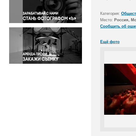
Правосудие
Происшествия и конфликты
Категория:
Общест
Религия
Место:
Россия, М
Сообщить об оши
Светская жизнь
Спорт
Ещё фото
Экология
Экономика и бизнес