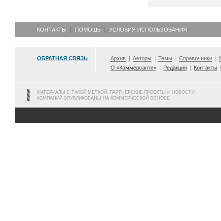
КОНТАКТЫ
ПОМОЩЬ
УСЛОВИЯ ИСПОЛЬЗОВАНИЯ
ОБРАТНАЯ СВЯЗЬ
Архив
Авторы
Темы
Справочники
О «Коммерсанте»
Редакция
Контакты
МАТЕРИАЛЫ С ТАКОЙ МЕТКОЙ, ПАРТНЕРСКИЕ ПРОЕКТЫ И НОВОСТИ
КОМПАНИЙ ОПУБЛИКОВАНЫ НА КОММЕРЧЕСКОЙ ОСНОВЕ