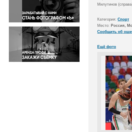
Правосудие
Милутинов (справа
Происшествия и конфликты
Религия
Категория:
Спорт
Место:
Россия, М
Светская жизнь
Сообщить об оши
Спорт
Экология
Ещё фото
Экономика и бизнес