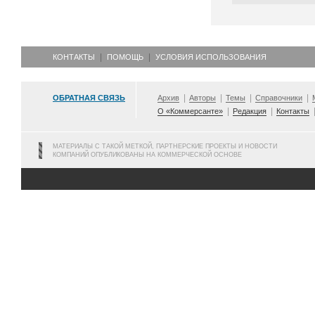
КОНТАКТЫ
ПОМОЩЬ
УСЛОВИЯ ИСПОЛЬЗОВАНИЯ
ОБРАТНАЯ СВЯЗЬ
Архив
Авторы
Темы
Справочники
О «Коммерсанте»
Редакция
Контакты
МАТЕРИАЛЫ С ТАКОЙ МЕТКОЙ, ПАРТНЕРСКИЕ ПРОЕКТЫ И НОВОСТИ
КОМПАНИЙ ОПУБЛИКОВАНЫ НА КОММЕРЧЕСКОЙ ОСНОВЕ