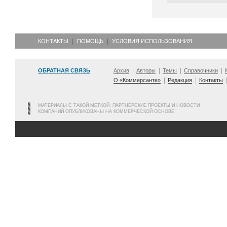
КОНТАКТЫ
ПОМОЩЬ
УСЛОВИЯ ИСПОЛЬЗОВАНИЯ
ОБРАТНАЯ СВЯЗЬ
Архив
Авторы
Темы
Справочники
О «Коммерсанте»
Редакция
Контакты
МАТЕРИАЛЫ С ТАКОЙ МЕТКОЙ, ПАРТНЕРСКИЕ ПРОЕКТЫ И НОВОСТИ
КОМПАНИЙ ОПУБЛИКОВАНЫ НА КОММЕРЧЕСКОЙ ОСНОВЕ