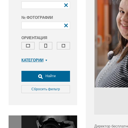
№ ФОТОГРАФИИ
ОРИЕНТАЦИЯ
КАТЕГОРИИ
Армия и ВПК
Досуг, туризм и отдых
Найти
Культура
Медицина
Сбросить фильтр
Наука
Образование
Общество
Окружающая среда
Политика
Директор бесплатн