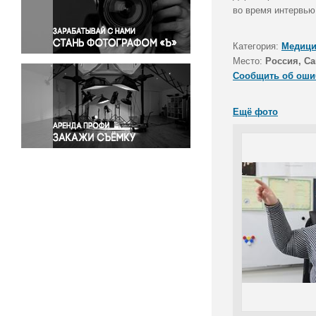
Правосудие
во время интервью
Происшествия и конфликты
Религия
Категория:
Медици
Место:
Россия, Са
Светская жизнь
Сообщить об оши
Спорт
Экология
Ещё фото
Экономика и бизнес