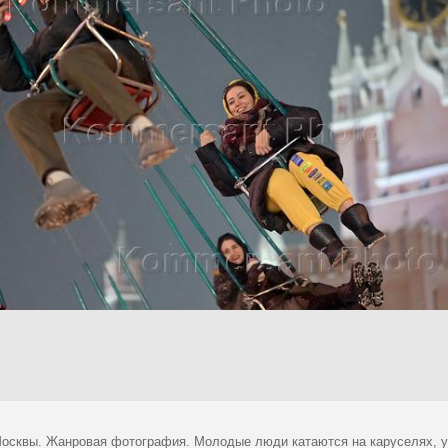
осквы. Жанровая фотография. Молодые люди катаются на каруселях, у