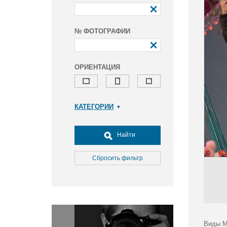
№ ФОТОГРАФИИ
ОРИЕНТАЦИЯ
КАТЕГОРИИ
Армия и ВПК
Досуг, туризм и отдых
Найти
Культура
Медицина
Сбросить фильтр
Наука
Образование
Общество
Окружающая среда
Политика
Виды М