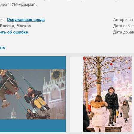
дней "ГУМ-Ярмарки".
рия:
Окружающая среда
Автор и аг
Россия, Москва
Дата собы
ить об ошибке
Дата доба
ото